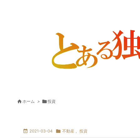

ホーム
>

投資

2021-03-04

不動産
,
投資