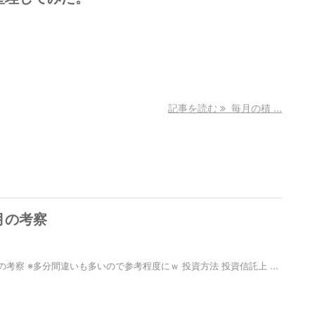
記事を読む
毎月の積 ...
月の考察
考察 ※多分間違いも多いので参考程度にｗ 投資方法 投資信託上 ...