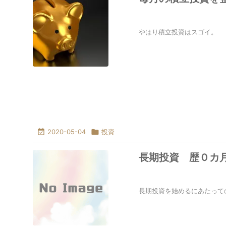
やはり積立投資はスゴイ。

2020-05-04

投資
長期投資 歴０カ
長期投資を始めるにあたっての