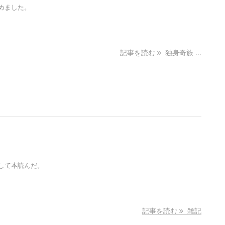
めました。
記事を読む
独身奇族 ...
して本読んだ。
記事を読む
雑記