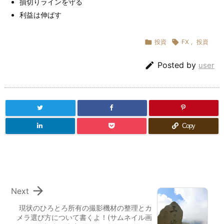
損切りラインを守る
利益は伸ばす

投資

FX
,
投資

Posted by
user
Copy

Next
現状のひろとろ所有の撮影機材の整理とカ
メラ選び方について書くよ！(サムネイル画