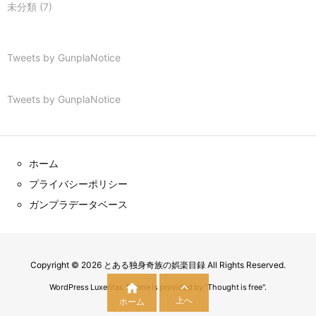
未分類
(7)
Tweets by GunplaNotice
Tweets by GunplaNotice
ホーム
プライバシーポリシー
ガンプラデータベース
Copyright ©
2026
とある独身奇族の娯楽目録
All Rights Reserved.


WordPress Luxeritas Theme is provided by "
Thought is free
".
上へ
ホーム