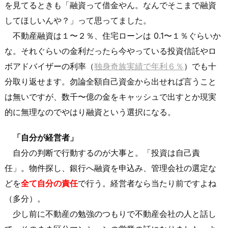
を見てるときも「融資って借金やん。なんでそこまで融資
してほしいんや？」って思ってました。
不動産融資は１〜２％、住宅ローンは 0.1〜１％ぐらいか
な。それぐらいの金利だったら今やっている投資信託やロ
ボアドバイザーの利率（
独身奇族実績で年利６％
）でも十
分取り返せます。勿論全額自己資金から出せれば言うこと
は無いですが、数千〜億の金をキャッシュで出すとか現実
的に無理なのでやはり融資という選択になる。
「自分が経営者」
自分の判断で行動するのが大事と。「投資は自己責
任」。物件探し、銀行へ融資を申込み、管理会社の選定な
どを
全て自分の責任
で行う。経営者なら当たり前ですよね
（多分）。
少し前に不動産の勉強のつもりで不動産会社の人と話し