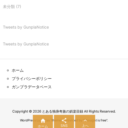
未分類
(7)
Tweets by GunplaNotice
Tweets by GunplaNotice
ホーム
プライバシーポリシー
ガンプラデータベース
Copyright ©
2026
とある独身奇族の娯楽目録
All Rights Reserved.



WordPress Luxeritas Theme is provided by "
Thought is free
".
SNS
上へ
ホーム