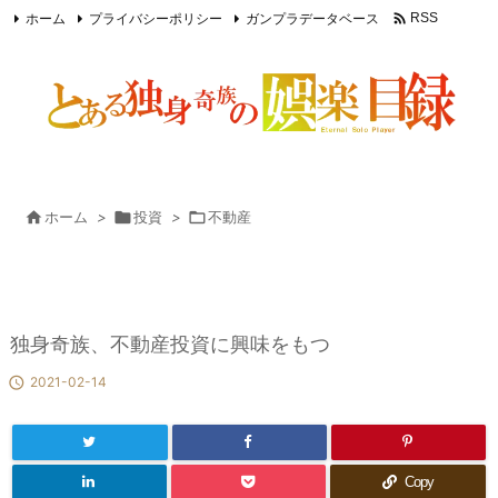

ホーム
プライバシーポリシー
ガンプラデータベース
RSS
Feedly

ホーム
>

投資
>

不動産
独身奇族、不動産投資に興味をもつ

2021-02-14
Copy