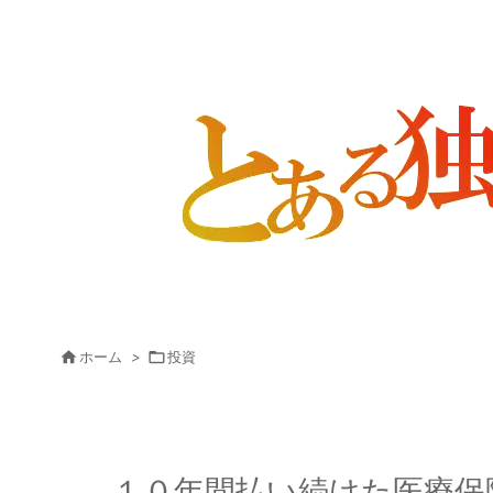

ホーム
>

投資
１０年間払い続けた医療保