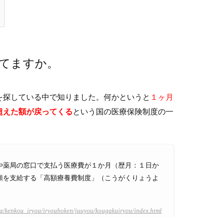
てますか。
を探している中で知りました。何かというと
１ヶ月
超えた額が戻ってくる
という国の医療保険制度の一
や薬局の窓口で支払う医療費が１か月（歴月：１日か
額を支給する「高額療養費制度」（こうがくりょうよ
nya/kenkou_iryou/iryouhoken/juuyou/kougakuiryou/index.html