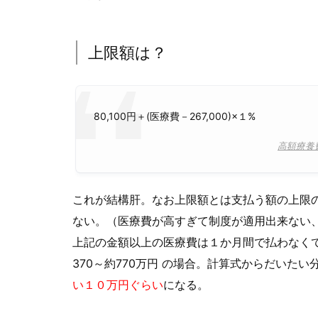
上限額は？
80,100円＋(医療費－267,000)×１%
高額療養
これが結構肝。なお上限額とは支払う額の上限
ない。（医療費が高すぎて制度が適用出来ない
上記の金額以上の医療費は１か月間で払わなく
370～約770万円 の場合。計算式からだいた
い１０万
円
ぐらい
になる。