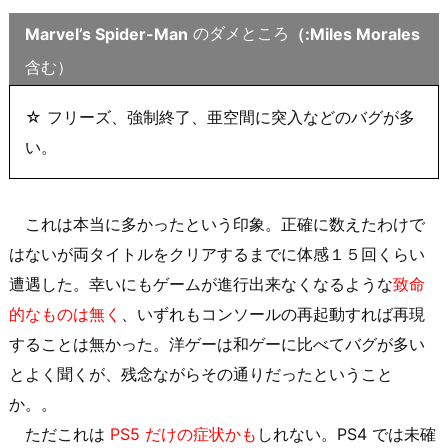
のダメところ
Marvel’s Spider-Man
（:Miles Morales
含む）
☆ フリーズ、強制終了、亜空間に突入などのバグが多
い。
これは本当に多かったという印象。正確に数えたわけで
はないが両タイトルをクリアするまでに体感１５回くらい
遭遇した。幸いにもゲームが進行出来なくなるような
致命
的なものは無く
、いずれもコンソールの再起動すれば再現
することは無かった。洋ゲーは和ゲーに比べてバグが多い
とよく聞くが、残念ながらその通りだったということ
か。。
ただこれは
PS5 だけの症状かも
しれない。PS4 では未確