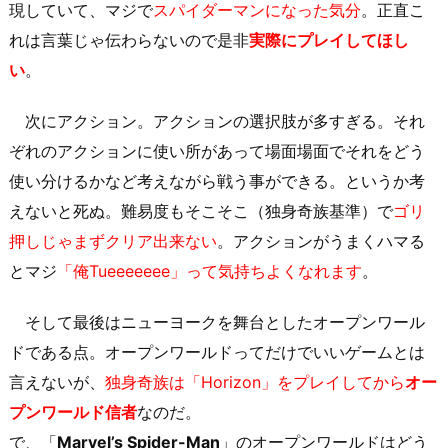
現していて、マジで
スパイダーマンになった気分
。正直こ
れは言葉じゃ伝わらないので是非
実際にプレイしてほし
い
。
次にアクション。アクションの選択肢が多すぎる。それ
ぞれのアクションに使い所があって場面場面でそれをどう
使い分けるかなど考えながら戦う事ができる。というか考
えないと死ぬ。難易度もそこそこ（独身奇族基準）で
ゴリ
押しじゃまずクリア出来ない
。アクションがうまくハマる
とマジ
「俺Tueeeeeee」って気持ちよくなれます
。
そして最後はニューヨークを舞台としたオープンワール
ドである点。オープンワールドってだけでいいゲームとは
言えないが、
独身奇族は「Horizon」をプレイしてから
オー
プンワールド信者
なのだ。
で、「
Marvel’s Spider-Man
」のオープンワールドはどう