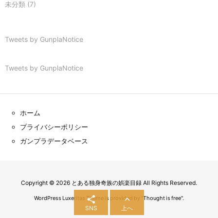
未分類
(7)
Tweets by GunplaNotice
Tweets by GunplaNotice
ホーム
プライバシーポリシー
ガンプラデータベース
Copyright ©
2026
とある独身奇族の娯楽目録
All Rights Reserved.


WordPress Luxeritas Theme is provided by "
Thought is free
".
SNS
上へ