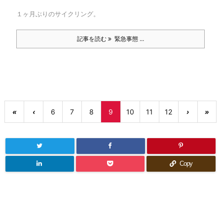
１ヶ月ぶりのサイクリング。
記事を読む
緊急事態 ...
«
‹
6
7
8
9
10
11
12
›
»
Copy