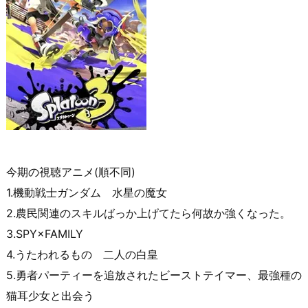
今期の視聴アニメ(順不同)
1.機動戦士ガンダム 水星の魔女
2.農民関連のスキルばっか上げてたら何故か強くなった。
3.SPY×FAMILY
4.うたわれるもの 二人の白皇
5.勇者パーティーを追放されたビーストテイマー、最強種の
猫耳少女と出会う