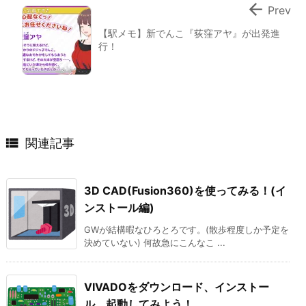

Prev
【駅メモ】新でんこ『荻窪アヤ』が出発進
行！

関連記事
3D CAD(Fusion360)を使ってみる！(イ
ンストール編)
GWが結構暇なひろとろです。(散歩程度しか予定を
決めていない) 何故急にこんなこ ...
VIVADOをダウンロード、インストー
ル、起動してみよう！