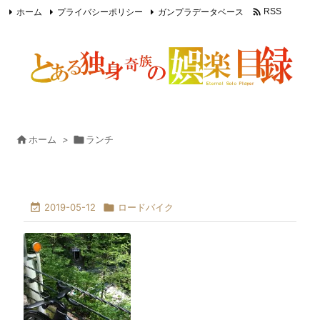

ホーム
プライバシーポリシー
ガンプラデータベース
RSS
Feedly

ホーム
>

ランチ

2019-05-12

ロードバイク