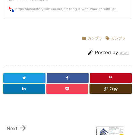
https://laboratory.kazuuu.net/creating-a-web-crawler-with-ja...

ガンプラ

ガンプラ

Posted by
user
Copy

Next